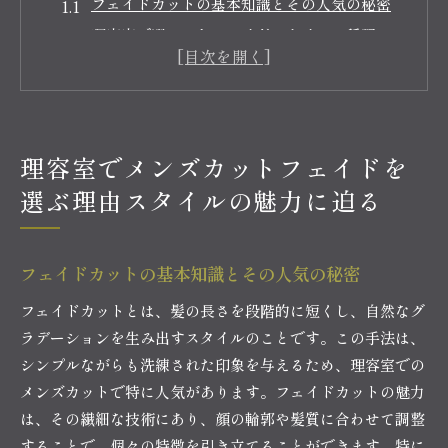
フェイドカットの基本知識とその人気の秘密
理容室で選ぶべきフェイドスタイルの種類
メンズカットフェイドが与える第一印象の効果
ビジネスシーンでのフェイドスタイルの活用方
法
フェイドカットに適した髪質と顔の形
理容室でメンズカットフェイドを
理容師が教えるフェイドカットのオーダー方法
選ぶ理由スタイルの魅力に迫る
メンズカットフェイドでプロフェッショナルな印象
を理容室で手に入れる方法
フェイドカットの基本知識とその人気の秘密
フェイドスタイルを選ぶ際の重要ポイント
理容師とのコミュニケーションで理想のスタイ
フェイドカットとは、髪の長さを段階的に短くし、自然なグ
ルを実現
ラデーションを生み出すスタイルのことです。この手法は、
フェイドカット後のホームケアとスタイリング
シンプルながらも洗練された印象を与えるため、理容室での
メンズカットで特に人気があります。フェイドカットの魅力
ビジネスシーンで好印象を与えるスタイルテク
は、その繊細な技術にあり、顔の輪郭や髪質に合わせて調整
ニック
することで、個々の特徴を引き立てることができます。特に