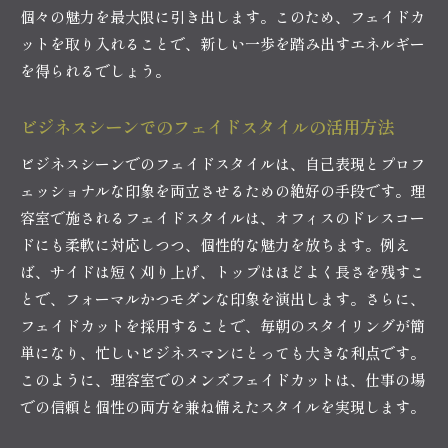
フェイドカットで得られるビジネスにおけるメ
個々の魅力を最大限に引き出します。このため、フェイドカ
リット
ットを取り入れることで、新しい一歩を踏み出すエネルギー
理容室が提供するビジネスマン向けのスタイル
を得られるでしょう。
提案
メンズカットフェイドの魅力理容室で選ぶためのポ
ビジネスシーンでのフェイドスタイルの活用方法
イント
ビジネスシーンでのフェイドスタイルは、自己表現とプロフ
理容室でのフェイドスタイルの選び方ガイド
ェッショナルな印象を両立させるための絶好の手段です。理
フェイドカットを選ぶ際に考慮すべき要素
容室で施されるフェイドスタイルは、オフィスのドレスコー
理容師が推奨するフェイドスタイルのトレンド
ドにも柔軟に対応しつつ、個性的な魅力を放ちます。例え
理容室で相談すべきフェイドスタイルのディテ
ば、サイドは短く刈り上げ、トップはほどよく長さを残すこ
ール
とで、フォーマルかつモダンな印象を演出します。さらに、
フェイドカットを採用することで、毎朝のスタイリングが簡
フェイドカット選びに役立つアドバイス
単になり、忙しいビジネスマンにとっても大きな利点です。
顔型に合わせたフェイドスタイルの選択肢
このように、理容室でのメンズフェイドカットは、仕事の場
理容室が提供するメンズカットフェイドで自信を持
での信頼と個性の両方を兼ね備えたスタイルを実現します。
つ理由
フェイドスタイルが自信をもたらすプロセス