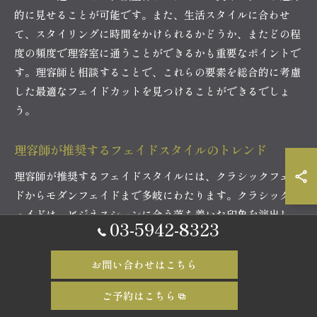
的に見せることが可能です。また、生活スタイルに合わせ
て、スタイリングに時間をかけられるかどうか、またどの程
度の頻度で理容室に通うことができるかも重要なポイントで
す。理容師と相談することで、これらの要素を総合的に考慮
した最適なフェイドカットを見つけることができるでしょ
う。
理容師が推奨するフェイドスタイルのトレンド
理容師が推奨するフェイドスタイルには、クラシックフェイ
ドからモダンフェイドまで多岐にわたります。クラシックフ
ェイドは、ビジネスシーンに合う落ち着いた印象を演出し、
03-5942-8323
シンプルでありながら洗練されたスタイルです。一方、モダ
ンフェイドは、アートなデザインや個性を強調したスタイル
お問い合わせはこちら
で、若者に人気があります。トレンドとして、ミディアムか
らローまでのフェイドが、中間層の長さを生かしたスタイル
ご予約はこちら
を好む方々の間で支持を集めています。最新のフェイドスタ