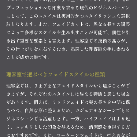
理容室のプロが伝授するフェイドのセット方法
プロフェッショナルな印象を求める現代のビジネスパーソン
スーツに似合うフェイドスタイルの選び方
にとって、このスタイルは実用的かつスタイリッシュな選択
理容室でフェイドカットを体験自信を引き出すスタ
肢となります。また、フェイドカットは、異なる長さの調整
イルの秘密
によって多様なスタイルを生み出すことが可能で、個性を引
理容室でのフェイドカット体験レポート
き出す重要な要素とも言えます。理容室での技術の高さが、
フェイドスタイルがもたらす自信とその理由
その仕上がりを左右するため、熟練した理容師の手に委ねる
ことが成功の鍵です。
フェイドカット体験で変わる日常の印象
自信を引き出すためのスタイルアドバイス
理容室で選ぶべきフェイドスタイルの種類
フェイドカットが持つ心理的効果
理容室では、さまざまなフェイドスタイルから選ぶことがで
プロフェッショナルな理容師が提供する付加価
きますが、それぞれのスタイルには異なる特徴と適した場面
値
があります。例えば、ミッドフェイドは髪の長さを中間に保
理容室のメンズフェイドカットで日常に洗練された
ちつつ、自然な形に整えるため、カジュアルなシーンでもビ
変化を
ジネスシーンでも活躍します。一方、ハイフェイドはより短
フェイドスタイルで毎日を洗練する方法
く、スッキリとした印象を与えるため、清潔感を重視する方
日々のスタイリングを簡単にするフェイドカッ
におすすめです。また、ローターンフェイドは、控えめなが