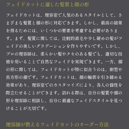
フェイドカットに適した髪質と顔の形
理容室で提供されるサービスの魅力と価値
フェイドカットは、理容室で人気のあるスタイルとして、さ
自信を高めるフェイドカットの選び方
まざまな髪質と顔の形に対応できます。しかし、最高の結果
理容師がサポートする自信を引き出す方法
を得るためには、いくつかの要素を考慮する必要がありま
フェイドスタイルと自信の関係性
す。まず、髪質に関しては、比較的直毛や少し硬めの髪がフ
理容室で得られるトータルグルーミングの効果
ェイドの美しいグラデーションを作りやすいです。しかし、
理容室のメンズフェイドカットを活かしたスタイリ
プロの理容師は、柔らかい髪やクセのある髪でも、適切な技
ング術
術を用いることで自然なフェイドを実現できます。一方、顔
の形に関しては、フェイドカットが特に似合うのは、卵型や
フェイドスタイルに合うスタイリングテクニッ
長方形の顔です。フェイドカットは、顔の輪郭を引き締める
ク
効果があり、理容室でのカスタマイズにより、各人の個性を
理容室でのスタイリングアドバイスとコツ
際立たせることができます。訪れる際は、自分の髪質や顔の
フェイドカットを活かすためのヘアプロダクト
形を理容師に相談し、自分に最適なフェイドスタイルを見つ
選び
けることが大切です。
プロが教えるフェイドスタイルのセット方法
フェイドカットで個性を表現するスタイリング
理容師が教えるフェイドカットのオーダー方法