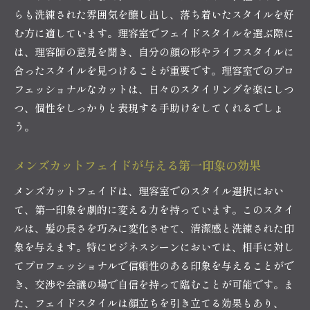
トの魅力
らも洗練された雰囲気を醸し出し、落ち着いたスタイルを好
理容師が教える日常のヘアケアテクニック
む方に適しています。理容室でフェイドスタイルを選ぶ際に
周囲に与える洗練された印象の作り方
は、理容師の意見を聞き、自分の顔の形やライフスタイルに
ライフスタイルに合わせたフェイドスタイル選
合ったスタイルを見つけることが重要です。理容室でのプロ
び
フェッショナルなカットは、日々のスタイリングを楽にしつ
つ、個性をしっかりと表現する手助けをしてくれるでしょ
フェイドカットがもたらすポジティブな変化
う。
理容室でのメンズカットフェイドが与えるビジネス
シーンでの印象
メンズカットフェイドが与える第一印象の効果
ビジネスシーンに最適なフェイドスタイルの選
び方
メンズカットフェイドは、理容室でのスタイル選択におい
て、第一印象を劇的に変える力を持っています。このスタイ
信頼感を高めるフェイドスタイルのポイント
ルは、髪の長さを巧みに変化させて、清潔感と洗練された印
理容室でのフェイドカットがキャリアに与える
象を与えます。特にビジネスシーンにおいては、相手に対し
影響
てプロフェッショナルで信頼性のある印象を与えることがで
フェイドスタイルが職場での印象を左右する理
き、交渉や会議の場で自信を持って臨むことが可能です。ま
由
た、フェイドスタイルは顔立ちを引き立てる効果もあり、