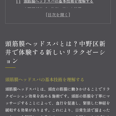
頭筋膜ヘッドスパの基本技術を理解する
中野区新井での施術の流れと特徴
施術により期待できるリラックス効果
頭皮環境の改善とその重要性
中野区新井バーバーバー中野の施術者に聞く、
成功例と顧客の声
頭筋膜ヘッドスパとは？中野区新
初めての方が気をつけるべきポイント
井で体験する新しいリラクゼーシ
中野区新井バーバーバー中野で注目の頭筋膜ヘッド
ョン
スパその効果に迫る
ストレス解消に役立つ理由
頭筋膜ヘッドスパの基本技術を理解する
血行促進のメカニズム
美肌効果を実感する方法
頭筋膜ヘッドスパとは、頭皮の筋膜に働きかけることでリラ
疲労回復への影響を分析する
クゼーション効果を高める施術です。頭部の筋膜を丁寧にマ
ッサージすることによって、血行を促進し、緊張した神経を
精神的リラックスと集中力の向上
緩和する効果があります。これにより、日常生活で溜まった
施術後の変化を実感できる時間