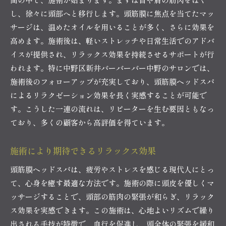
施術後のアフターケアとその意義
し、徐々に頭部へと移行します。頭筋膜に焦点を当てたマッ
訪れる価値あり！リピーターの多い理由
サージは、温めたオイルを用いることが多く、さらに効果を
中野区新井で人気の頭筋膜ヘッドスパ美容と健康の
高めます。施術後は、軽いストレッチや日常生活でのアドバ
秘訣
イスが提供され、リラックス効果を持続させるサポートが行
われます。特に中野区新井バーバーバー中野のサロンでは、
施術が美容に与える影響
施術後のフォローアップが充実しており、頭筋膜ヘッドスパ
健康維持に役立つ理由
によるリラクゼーション効果を長く実感することが可能で
頭皮ケアと美髪の関係
す。こうした一連の流れは、リピーターを生む要因ともなっ
施術がもたらす内面的効果
ており、多くの顧客から高評価を得ています。
地域密着型の安心感を提供
定期的なケアの重要性
施術により期待できるリラックス効果
頭筋膜ヘッドスパがもたらすリラクゼーション中野
頭筋膜ヘッドスパは、疲労やストレスを感じる現代人にとっ
区新井バーバーバー中野で試す価値あり
て、心身を癒す最適な方法です。施術の際に頭皮を優しくマ
施術前のカウンセリングで得られる安心感
ッサージすることで、頭部の筋肉の緊張が和らぎ、リラック
リラクゼーション効果で心身の回復を
ス効果を実感できます。この施術は、心地よいリズムで繰り
出される手技が特徴で、血行を促進し、頭全体の緊張を緩和
施術の流れを詳しく解説