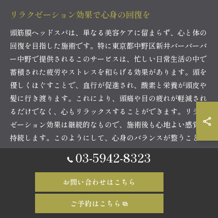
リラクゼーション効果で心身の回復を
頭筋膜ヘッドスパは、単なる美容ケアに留まらず、心と体の
回復を目指した施術です。特に東京都中野区新井バーバーバ
ー中野で提供されるこのサービスは、忙しい日常生活の中で
蓄積された疲労やストレスを和らげる効果があります。頭を
優しくほぐすことで、血行が促進され、酸素と栄養が頭皮や
髪に行き渡ります。これにより、頭痛や目の疲れが軽減され
るだけでなく、心もリラックスすることができます。リラク
ゼーション効果は継続的なもので、施術後も心地よい感覚が
持続します。このようにして、心身のバランスが整うこと
で、日常生活におけるパフォーマンスが向上し、新たな活力
03-5942-8323
を得ることが可能です。多くの利用者が、その効果に驚きと
満足を感じており、自分へのご褒美として定期的に訪れる方
お問い合わせはこちら
も少なくありません。
ご予約はこちら
施術の流れを詳しく解説