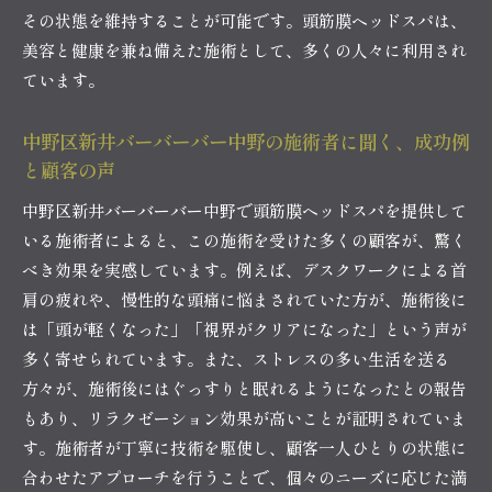
初めての方におすすめのコース
その状態を維持することが可能です。頭筋膜ヘッドスパは、
日常のストレスから解放される場所
美容と健康を兼ね備えた施術として、多くの人々に利用され
施術前に知っておくべき情報
ています。
リラクゼーション専門店の選び方
中野区新井での予約の流れ
中野区新井バーバーバー中野の施術者に聞く、成功例
と顧客の声
リラックスを求める方へのメッセージ
中野区新井バーバーバー中野で頭筋膜ヘッドスパを提供して
いる施術者によると、この施術を受けた多くの顧客が、驚く
べき効果を実感しています。例えば、デスクワークによる首
肩の疲れや、慢性的な頭痛に悩まされていた方が、施術後に
は「頭が軽くなった」「視界がクリアになった」という声が
多く寄せられています。また、ストレスの多い生活を送る
方々が、施術後にはぐっすりと眠れるようになったとの報告
もあり、リラクゼーション効果が高いことが証明されていま
す。施術者が丁寧に技術を駆使し、顧客一人ひとりの状態に
合わせたアプローチを行うことで、個々のニーズに応じた満