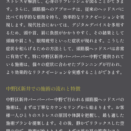
ストレスを解消し、心身のリフレッシュを図ることができま
頭筋膜ヘッドスパで頭皮リフレッシュ中野区新井で
す。さらに、頭筋膜へのアプローチは、従来のヘッドスパに
の体験談
比べて科学的な根拠を持ち、効率的なリラクゼーションを実
実際の体験者の声を聞く
現します。現代社会においては、デジタルデバイスを多用す
施術前後の変化を比較する
るため、頭や首、肩に負担がかかりやすく、その結果として
施術がもたらすメンタル面の変化
頭痛や肩こり、眼精疲労といった症状が現れます。こうした
中野区新井バーバーバー中野の専門店のこだわ
症状を和らげるための方法として、頭筋膜ヘッドスパは非常
り
に有効です。特に中野区新井バーバーバー中野で提供されて
いる施術は、個々の症状に合わせたプランニングが行われ、
持続効果とその評価
より効果的なリラクゼーションを実感することができます。
体験者によるおすすめの活用法
疲れた心と体を癒す頭筋膜ヘッドスパ中野区新井バ
中野区新井での施術の流れと特徴
ーバーバー中野の特別な場所
中野区新井バーバーバー中野で行われる頭筋膜ヘッドスパの
施術空間の心地よさを紹介
施術は、まずは丁寧なカウンセリングから始まります。お客
中野区新井で特別なひとときを過ごす
様一人ひとりのストレスの原因や体調を把握し、最も適した
心身のリセットを図る理由
施術プランを提案します。その後、静かでリラックスした空
施術の予約方法とその流れ
間の中で、施術が始まります。まずは首や肩の筋肉をほぐ