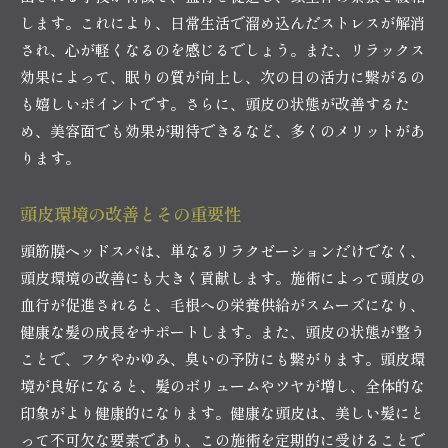
します。これにより、日常生活で溜め込んだストレスが解消
中野区新井バーバーバー中野のおすすめ施術時
され、心が軽くなるのを感じるでしょう。また、リラックス
間
効果によって、眠りの質が向上し、次の日の活力に繋がるの
持続するリラクゼーション効果を追求
も嬉しいポイントです。さらに、頭皮の状態が改善するた
施術後の変化をより楽しむために
め、美容面でも効果が期待できるなど、多くのメリットがあ
中野区新井バーバーバー中野の頭筋膜ヘッドスパで
ります。
得られる美容効果とは
美肌をもたらす施術の特長
頭皮環境の改善とその重要性
顔のリフトアップとその理由
頭筋膜ヘッドスパは、単なるリラクゼーションだけでなく、
施術後の肌の変化を感じる
頭皮環境の改善にも大きく貢献します。施術によって頭皮の
中野区新井バーバーバー中野での人気の理由
血行が促進されると、毛根への栄養供給がスムーズになり、
自宅でのケアとの違い
健康な髪の成長をサポートします。また、頭皮の状態が整う
ことで、フケやかゆみ、臭いの予防にも繋がります。頭皮環
美容効果を最大限に高める方法
境が良好になると、髪のボリュームやツヤが増し、全体的な
リラックスしたいあなたへ中野区新井バーバーバー
印象がより健康的になります。健康な頭皮は、美しい髪にと
中野の頭筋膜ヘッドスパのすすめ
って不可欠な要素であり、この施術を定期的に受けることで