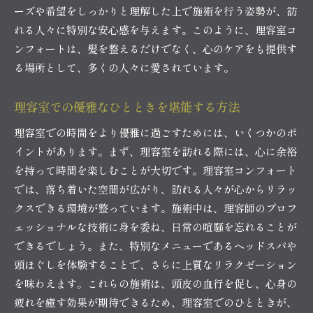
ーズや希望をしっかりと理解した上で施術を行う姿勢が、訪
訪れるたびに新鮮な気持ちに戻る理容室
れる人々に特別な安心感を与えます。このように、理容室コ
理容室のケアがもたらす健康効果
ンフォートは、髪を整えるだけでなく、心のケアをも提供す
理容室で味わう新たなリフレッシュ体験
る場所として、多くの人々に愛されています。
理容室の静寂がもたらす日常からの解放
理容室で心静まる時間を過ごす
理容室での優雅なひとときを堪能する方法
理容室での静寂が心に与える影響
理容室での時間をより優雅に過ごすためには、いくつかのポ
理容室で得る心のリセット方法
イントがあります。まず、理容室を訪れる際には、心に余裕
日常の喧騒から解放される理容室の魅力
を持って時間を楽しむことが大切です。理容室コンフォート
では、落ち着いた空間が広がり、訪れる人々が心からリラッ
理容室の静かな空間でリフレッシュ
クスできる環境が整っています。施術中は、理容師のプロフ
理容室が提供する心の休息時間
ェッショナルな技術に身を委ね、日常の喧騒を忘れることが
理容室が提供する心と体の贅沢な時間
できるでしょう。また、特別なメニューであるヘッドスパや
理容室で体感する贅沢なリラクゼーション
頭ほぐしを体験することで、さらに上質なリラクゼーション
理容室での贅沢なひとときを楽しむ秘訣
を味わえます。これらの施術は、頭皮の血行を促し、心身の
理容室で心と体を贅沢にケアする方法
疲れを癒す効果が期待できるため、理容室でのひとときが、