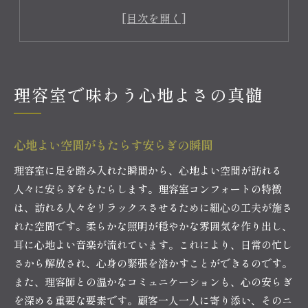
理容室のプロが提供する究極の心地よさ
五感を満たす理容室の魅力
理容室訪問が心に与える癒しの効果
理容室での特別なリラクゼーション体験
理容室で味わう心地よさの真髄
リラクゼーションを超えた理容室の新たな魅力
理容室でしか味わえない贅沢な時間
心と体を癒す理容室の新しいアプローチ
心地よい空間がもたらす安らぎの瞬間
理容室の空間が提供する心のリセット
理容室に足を踏み入れた瞬間から、心地よい空間が訪れる
理容室で発見する新しい自分
人々に安らぎをもたらします。理容室コンフォートの特徴
理容室が生み出す幸福感の理由
は、訪れる人々をリラックスさせるために細心の工夫が施さ
理容室での一瞬が日常を変える
れた空間です。柔らかな照明が穏やかな雰囲気を作り出し、
理容室で得られる究極のリフレッシュ体験
耳に心地よい音楽が流れています。これにより、日常の忙し
理容室が提供するリフレッシュメニュー
さから解放され、心身の緊張を溶かすことができるのです。
また、理容師との温かなコミュニケーションも、心の安らぎ
理容室で心身をリフレッシュする方法
を深める重要な要素です。顧客一人一人に寄り添い、そのニ
理容室のプロが施す頭皮マッサージの効果