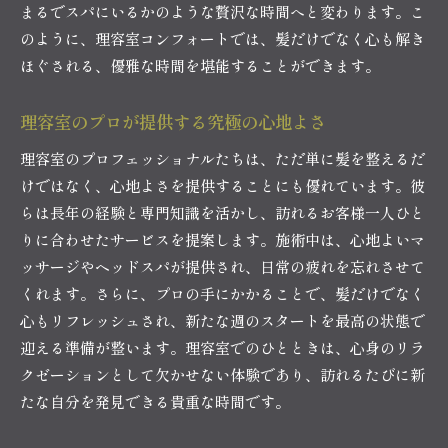
まるでスパにいるかのような贅沢な時間へと変わります。こ
理容室の施術がもたらす贅沢な効果
のように、理容室コンフォートでは、髪だけでなく心も解き
理容室での贅沢な時間を最大限に楽しむ
ほぐされる、優雅な時間を堪能することができます。
理容室での贅沢な体験がもたらす幸福感
理容室でのリラックスがもたらす心の平穏
理容室のプロが提供する究極の心地よさ
理容室のリラックス空間が心に与える影響
理容室のプロフェッショナルたちは、ただ単に髪を整えるだ
理容室での心の平穏を引き出す方法
けではなく、心地よさを提供することにも優れています。彼
理容室のリラックス効果を最大限に引き出す
らは長年の経験と専門知識を活かし、訪れるお客様一人ひと
理容室で心を落ち着けるテクニック
りに合わせたサービスを提案します。施術中は、心地よいマ
理容室で得る心の静寂と安らぎ
ッサージやヘッドスパが提供され、日常の疲れを忘れさせて
理容室が提供する心の平穏と幸福感
くれます。さらに、プロの手にかかることで、髪だけでなく
心もリフレッシュされ、新たな週のスタートを最高の状態で
理容室の空間が心に与える癒しの効果
迎える準備が整います。理容室でのひとときは、心身のリラ
理容室の空間から得られる心の癒し
クゼーションとして欠かせない体験であり、訪れるたびに新
理容室がもたらす心の浄化効果
たな自分を発見できる貴重な時間です。
理容室での癒しの空間を活用する方法
理容室の癒しが心に及ぼす影響