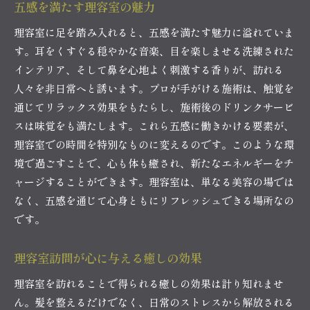
五感を満たす理容室の魅力
理容室で心の癒しを最大限に感じる方法
理容室に足を踏み入れると、五感を満たす魅力に溢れていま
理容室の空間が作り出す癒しの時間
す。耳をくすぐる穏やかな音楽、目を楽しませる洗練された
理容室訪問で得られる極上のコンフォート
インテリア、そして鼻を心地よく刺激する香りが、訪れる
理容室で味わう極上のコンフォート体験
人々を非日常へと誘います。プロが手がける施術は、触覚を
理容室訪問がもたらす心の安らぎ
通じてリラックス効果をもたらし、施術後のドリンクサービ
スは味覚をも満たします。これら五感に働きかける要素が、
理容室での極上のひとときを楽しむ方法
理容室での時間を特別なものに変えるのです。このような環
理容室の極上体験が満たす心のニーズ
境で過ごすことで、心も体も癒され、新たなエネルギーをチ
理容室でしか得られない極上の体験
ャージすることができます。理容室は、単なる美容の場では
理容室の極上コンフォートで心と体を癒す
なく、五感を通じて心身ともにリフレッシュできる場所なの
です。
理容室訪問が心に与える癒しの効果
理容室を訪れることで得られる癒しの効果は計り知れませ
ん。髪を整えるだけでなく、日常のストレスから解放される