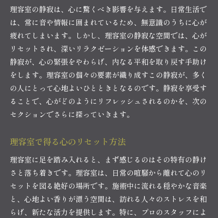
理容室の静寂は、心に驚くべき影響を与えます。日常生活で
は、常に音や情報に囲まれているため、無意識のうちに心が
疲れてしまいます。しかし、理容室の静寂な空間では、心が
リセットされ、深いリラクゼーションを体感できます。この
静寂が、心の緊張をやわらげ、内なる平和を取り戻す手助け
をします。理容室の個々の要素が織り成すこの静寂が、多く
の人にとって心地よいひとときとなるのです。静寂を享受す
ることで、心がどのようにリフレッシュされるのかを、次の
セクションでさらに探っていきます。
理容室で得る心のリセット方法
理容室に足を踏み入れると、まず感じるのはその特有の静け
さと落ち着きです。理容室は、日常の喧騒から離れて心のリ
セットを図る絶好の場所です。施術中に流れる穏やかな音楽
と、心地よい香りが漂う空間は、訪れる人々のストレスを和
らげ、新たな活力を提供します。特に、プロのスタッフによ