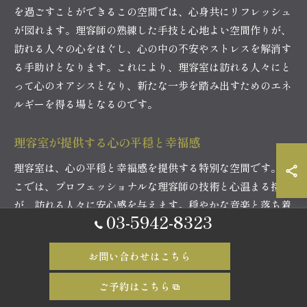
を過ごすことができるこの空間では、心身共にリフレッシュ
が図れます。理容師の熟練した手技と心地よい空間作りが、
訪れる人々の心をほぐし、心の中の不安やストレスを解消す
る手助けとなります。これにより、理容室は訪れる人々にと
って心のオアシスとなり、新たな一歩を踏み出すためのエネ
ルギーを得る場となるのです。
理容室が提供する心の平穏と幸福感
理容室は、心の平穏と幸福感を提供する特別な空間です。こ
こでは、プロフェッショナルな理容師の技術と心温まる接客
が、訪れる人々に安心感を与えます。穏やかな音楽と落ち着
03-5942-8323
いた照明の中で過ごす時間は、自分自身と向き合う貴重なひ
とときです。理容室での体験は、単なる美容のためのもので
お問い合わせはこちら
はなく、心の内側から幸福感を引き出すためのものです。こ
の場所でのリラクゼーションは、忙しい日常を乗り越えるた
ご予約はこちら
めの活力を提供し、次の挑戦に向けたポジティブな気持ちを