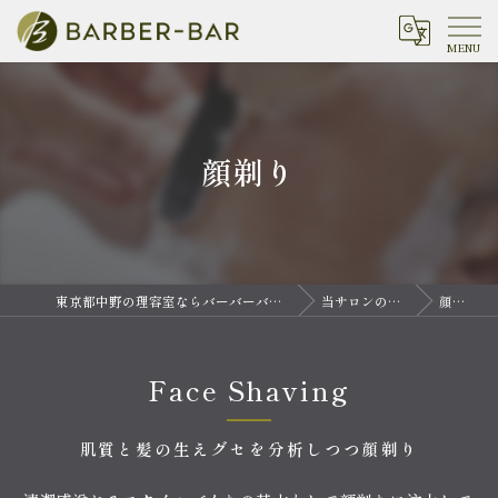
顔剃り
東京都中野の理容室ならバーバーバー 中野
当サロンの特徴
顔剃り
Face Shaving
肌質と髪の生えグセを分析しつつ顔剃り