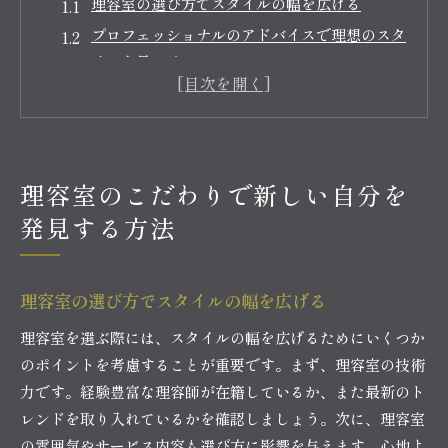
理容室の選び方でスタイルの幅を広げる
プロフェッショナルのアドバイスで理想のスタ
イルを見つける
理容室の環境がもたらすリラクゼーション効果
カウンセリングを活用して自分に合うスタイル
を探る
理容室の技術で新しい自分を作り出す
理容室のこだわりで新しい自分を
定期的なスタイルチェンジで自信を持続する
発見する方法
理容室のポリシーがあなたのスタイルを変える理由
理容室のポリシーがもたらす安心感
理容室の選び方でスタイルの幅を広げる
スタイル提案の裏にある理容室のポリシー
個性を尊重する理容室の取り組み
理容室を選ぶ際には、スタイルの幅を広げるためにいくつか
のポイントを考慮することが重要です。まず、理容室の技術
理容室のポリシーが提供するトレンド情報
力です。経験豊富な理容師が在籍しているか、また最新のト
安心できるケアとサービスの理由
レンドを取り入れているかを確認しましょう。次に、理容室
理容室のポリシーがスタイルの基盤を作る
の雰囲気やサービス内容も選び方に影響を与えます。心地よ