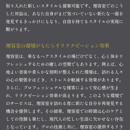
取り入れた新しいスタイルも提案可能です。理容室でのこう
熱
した対話は、あなた自身がまだ気づいていない新たな一面を
理容師の情熱が生み出す卓越したスタイル
発見するきっかけにもなり、自信を持てるスタイルの実現に
お客様の期待を超えるスタイル提案
繋がります。
トレンドを押さえたスタイルの創造
理容室のプロフェッショナルが追求する技術
理容室の環境がもたらすリラクゼーション効果
スタイルへの情熱がもたらす顧客満足度
理容室は、単なるヘアスタイルの場だけでなく、心と体をリ
理容室の情熱が生む新たなスタイリング
フレッシュするための癒しの空間でもあります。例えば、心
理容室がもたらす自信とスタイルの革新
地よい音楽や柔らかな照明が整えられた環境は、訪れる人々
新しいスタイルで広がる自信と可能性
の心の緊張をほどき、ストレスを軽減する効果があります。
さらに、プロフェッショナルな接客によって安心感が生ま
理容室のアプローチが生む革新的なスタイル
れ、リラクゼーション効果が高まります。このような環境で
トレンドを取り入れたスタイル改革
のサービスは、理容室を訪れる度に新たな自分を再発見する
理容室での体験が引き出す新たな自分
機会を提供します。その結果、理容室での時間は心のケアと
自信を引き出す理容室のスタイルメソッド
しての役割も果たし、現代人の忙しい生活に欠かせない存在
理容室が提供するスタイル変革のメリット
となっています。プロの技術と共に、理容室の提供するリラ