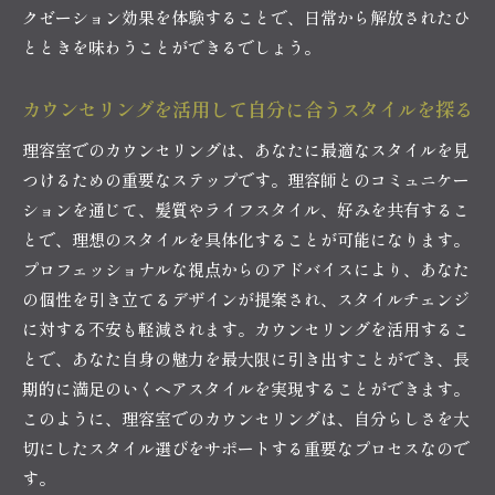
理容室のポリシーで最高のスタイルを手に入れる
クゼーション効果を体験することで、日常から解放されたひ
とときを味わうことができるでしょう。
理容室のポリシーがもたらすスタイルの完成度
あなたの魅力を引き出す理容室のポリシー
カウンセリングを活用して自分に合うスタイルを探る
理容室のポリシーが叶えるスタイルの実現
理容室でのカウンセリングは、あなたに最適なスタイルを見
理想のスタイルを支える理容室のポリシー
つけるための重要なステップです。理容師とのコミュニケー
スタイルに安心をもたらす理容室の信念
ションを通じて、髪質やライフスタイル、好みを共有するこ
ポリシーに基づく理容室のスタイル提案
とで、理想のスタイルを具体化することが可能になります。
理容室での体験が生み出す新たな魅力
プロフェッショナルな視点からのアドバイスにより、あなた
リラックスできる理容室での特別な体験
の個性を引き立てるデザインが提案され、スタイルチェンジ
理容室の体験がもたらすスタイルの変化
に対する不安も軽減されます。カウンセリングを活用するこ
理容室の体験で広がる自己表現
とで、あなた自身の魅力を最大限に引き出すことができ、長
期的に満足のいくヘアスタイルを実現することができます。
理容室での体験が与える自信と力
このように、理容室でのカウンセリングは、自分らしさを大
日常を彩る理容室でのスタイル体験
切にしたスタイル選びをサポートする重要なプロセスなので
理容室の体験が生み出す新たな魅力と発見
す。