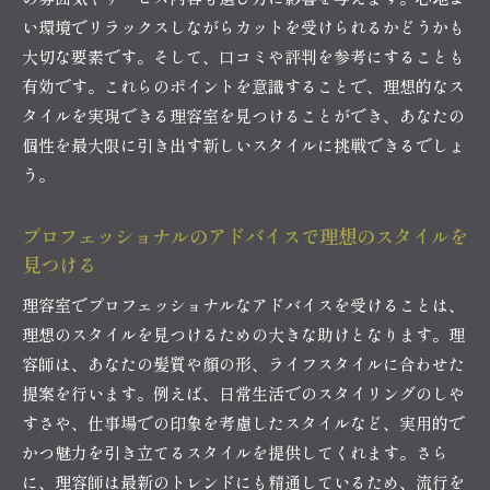
理容室が提供するスタイルの進化とこだわり
い環境でリラックスしながらカットを受けられるかどうかも
時代に合わせたスタイルの進化
大切な要素です。そして、口コミや評判を参考にすることも
理容室が追求する最新のスタイリング技術
有効です。これらのポイントを意識することで、理想的なス
タイルを実現できる理容室を見つけることができ、あなたの
こだわりのプロダクト選びと提案
個性を最大限に引き出す新しいスタイルに挑戦できるでしょ
スタイルの進化に伴う新しい技術
う。
理容室のこだわりが生み出す独自のスタイル
個性を引き立てるスタイル進化の秘密
プロフェッショナルのアドバイスで理想のスタイルを
理容室でのカットがあなたの個性を引き出す秘密
見つける
カット技術で変わる印象の秘密
理容室でプロフェッショナルなアドバイスを受けることは、
理容室のカット技術が作る新しいスタイル
理想のスタイルを見つけるための大きな助けとなります。理
ハイライトで引き出す個性の魅力
容師は、あなたの髪質や顔の形、ライフスタイルに合わせた
顔の形に合ったカットで個性を強調
提案を行います。例えば、日常生活でのスタイリングのしや
理容室のプロフェッショナルが持つ分析力
すさや、仕事場での印象を考慮したスタイルなど、実用的で
かつ魅力を引き立てるスタイルを提供してくれます。さら
スタイルに合ったカットで自信をプラス
に、理容師は最新のトレンドにも精通しているため、流行を
理容室のプロフェッショナルが持つスタイルへの情