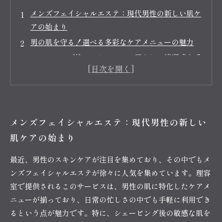
メンズフェイシャルエステ：現代男性の新しい肌ケ
アの始まり
男の肌を守る！選べる多彩なケアメニューの魅力
シェービング後のスキンケア：男らしい清潔感を手
に入れよう
乾燥対策はこれだ！季節に応じた保湿メニューの効
果
ストレス解消にも最適！リラクゼーション効果を実
メンズフェイシャルエステ：現代男性の新しい
感
肌ケアの始まり
あなたの肌に合ったフェイシャルコースの見つけ方
メンズフェイシャルエステで感じる、肌の変化と自
最近、男性のスキンケアが注目を集めており、その中でもメ
信の向上
ンズフェイシャルエステが徐々に人気を集めています。理容
室で提供されるこのサービスは、男性の肌に特化したケアメ
ニューが揃っており、日常の忙しさの中でも手軽に利用でき
るという点が魅力です。特に、シェービング後の敏感な肌を