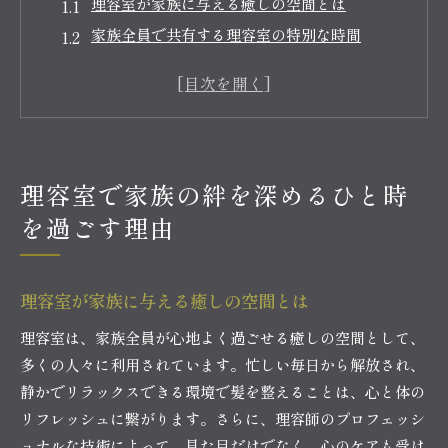
理容室が家族に与える癒しの空間とは
家族全員で共有する理容室の特別な時間
理容室での経験が家族の絆を強化する理由
家族のストレスを解消する理容室の役割
理容室での絆づくりがもたらす家族の未来
家族で理容室を訪れることの心理的効果
理容室で家族の絆を深めるひと時
家族で訪れる理容室での特別な体験の魅力
を過ごす理由
理容室で感じる家族の一体感
家族との会話が理容室で弾む理由
理容室での特別なひと時が家族にもたらすもの
理容室が家族に与える癒しの空間とは
家族の笑顔を引き出す理容室の魅力
理容室は、家族全員が心地よく過ごせる癒しの空間として、
理容師と家族が築く信頼関係の重要性
多くの人々に利用されています。忙しい毎日から解放され、
理容室での家族思い出を作る方法
静かでリラックスできる環境で髪を整えることは、心と体の
理容室での親子のコミュニケーションがもたらす効
リフレッシュに繋がります。さらに、理容師のプロフェッシ
果
ョナルな技術によって、見た目だけでなく、心のケアも受け