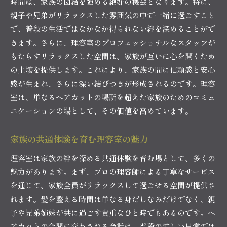
時間は、家族の団結を強める絶好の機会となります。特に、
親子や兄弟がリラックスした雰囲気の中で一緒に過ごすこと
で、普段の生活ではなかなか得られない絆を深めることがで
きます。さらに、理容室のプロフェッショナルなスタッフが
もたらすリラックスした空間は、家族が互いに心を開くため
の土壌を提供します。これにより、家族の間に信頼感と安心
感が生まれ、さらに深い結びつきが形成されるのです。理容
室は、単なるヘアカットの場所を超えた家族のためのコミュ
ニケーションの場として、その価値を高めています。
家族の共通体験を育む理容室の魅力
理容室は家族の絆を深める共通体験を育む場として、多くの
魅力があります。まず、プロの理容師による丁寧なサービス
を通じて、家族全員がリラックスして過ごせる空間が提供さ
れます。髪を整える時間は単なる身だしなみだけでなく、親
子や兄弟姉妹が共に過ごす貴重なひと時でもあるのです。ヘ
アカットの合間に交わされる会話は、普段の忙しい日常では