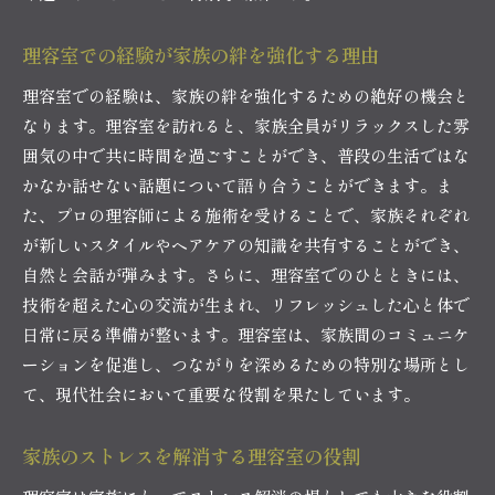
理容室のリフレッシュ効果が家族にもたらす良
理容室での経験が家族の絆を強化する理由
い影響
理容室での経験は、家族の絆を強化するための絶好の機会と
理容室で心身共にリフレッシュする家族の過ご
なります。理容室を訪れると、家族全員がリラックスした雰
し方
囲気の中で共に時間を過ごすことができ、普段の生活ではな
理容室でのひと時が家族の絆を再確認する機会
かなか話せない話題について語り合うことができます。ま
に
た、プロの理容師による施術を受けることで、家族それぞれ
リフレッシュされた心で家族との絆を享受する
が新しいスタイルやヘアケアの知識を共有することができ、
理容室のリフレッシュで家族の思い出を豊かに
自然と会話が弾みます。さらに、理容室でのひとときには、
家族全員が活力を得る理容室でのリフレッシュ
技術を超えた心の交流が生まれ、リフレッシュした心と体で
忙しい日常を忘れて理容室で家族との時間を楽しむ
日常に戻る準備が整います。理容室は、家族間のコミュニケ
理容室が日常の喧騒を忘れる場である理由
ーションを促進し、つながりを深めるための特別な場所とし
て、現代社会において重要な役割を果たしています。
家族と共に理容室でリラックスする方法
理容室でのひと時が家族の心を癒す理由
家族のストレスを解消する理容室の役割
理容室で家族の会話を楽しむ秘訣