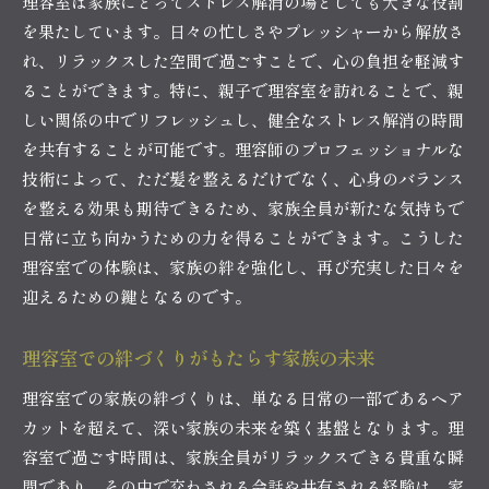
理容室は家族にとってストレス解消の場としても大きな役割
家族のための癒しの時間を理容室で過ごす
を果たしています。日々の忙しさやプレッシャーから解放さ
理容室でのリフレッシュが家族の生活に与える
れ、リラックスした空間で過ごすことで、心の負担を軽減す
影響
ることができます。特に、親子で理容室を訪れることで、親
理容室で親子の絆を育むプロの技と雰囲気
しい関係の中でリフレッシュし、健全なストレス解消の時間
理容師の技がもたらす親子の信頼関係
を共有することが可能です。理容師のプロフェッショナルな
理容室の雰囲気が親子の絆を育む理由
技術によって、ただ髪を整えるだけでなく、心身のバランス
親子での理容室体験が長く続く友情を育む
を整える効果も期待できるため、家族全員が新たな気持ちで
理容室でプロの技を通じた親子の成長
日常に立ち向かうための力を得ることができます。こうした
理容室での体験は、家族の絆を強化し、再び充実した日々を
理容室の特別な空間が親子に与える影響
迎えるための鍵となるのです。
親子で理容室を訪れることの多世代間効果
家族での訪問が理容室を特別な場に変える理由
理容室での絆づくりがもたらす家族の未来
家族訪問が理容室を特別にする理由
理容室での家族の絆づくりは、単なる日常の一部であるヘア
家族の絆を深める理容室での特別体験
カットを超えて、深い家族の未来を築く基盤となります。理
家族が理容室を訪問することの社会的意義
容室で過ごす時間は、家族全員がリラックスできる貴重な瞬
理容室での家族体験が日常を変える理由
間であり、その中で交わされる会話や共有される経験は、家