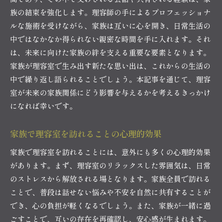
理容室での家族訪問が生み出す価値
族の結束を強化します。理容師の手によるプロフェッショナ
理容室での家族の時間が記憶に残る理由
ルな施術を受けながら、家族は互いに心を開き、日常生活の
中ではなかなか得られない親密な時間を手に入れます。それ
は、未来に向けた家族の絆を支える重要な要素となります。
家族が理容室で生み出す新たな思い出は、これからの生活の
中で繰り返し語られることでしょう。本記事を通じて、理容
室が未来の家族関係にどう影響を与えるかを考えるきっかけ
になれば幸いです。
家族で理容室を訪れることの心理的効果
家族で理容室を訪れることには、意外にも多くの心理的効果
があります。まず、理容室のリラックスした雰囲気は、日常
のストレスから解放される場となります。家族全員で訪れる
ことで、普段は話せない悩みや不安を自然に共有することが
でき、心の負担が軽くなるでしょう。また、家族が一緒に過
ごすことで、互いの存在を再確認し、安心感が生まれます。