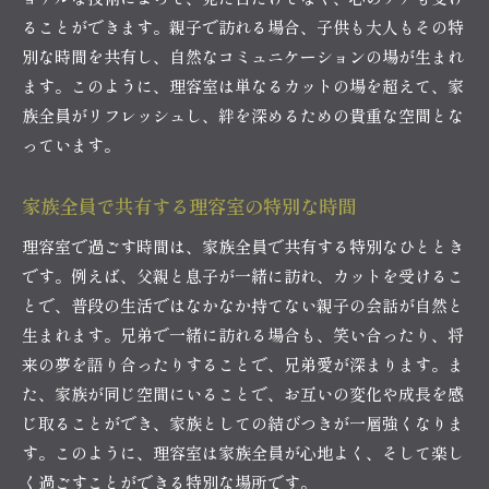
親子の会話が自然に生まれる理容室の雰囲気
ることができます。親子で訪れる場合、子供も大人もその特
理容室での親子の絆を深める方法
別な時間を共有し、自然なコミュニケーションの場が生まれ
ます。このように、理容室は単なるカットの場を超えて、家
親子で理容室を訪れることの教育的効果
族全員がリフレッシュし、絆を深めるための貴重な空間とな
理容室での親子コミュニケーションの重要性
っています。
親子の関係を強化する理容室の役割
理容師が親子関係に与えるプラスの影響
家族全員で共有する理容室の特別な時間
理容室は単なるヘアカットの場ではない家族の空間
理容室で過ごす時間は、家族全員で共有する特別なひととき
理容室が家族の時間を演出する場所になる理由
です。例えば、父親と息子が一緒に訪れ、カットを受けるこ
ヘアカット以上の価値を提供する理容室
とで、普段の生活ではなかなか持てない親子の会話が自然と
家族のためのリラクゼーションスポットとして
生まれます。兄弟で一緒に訪れる場合も、笑い合ったり、将
の理容室
来の夢を語り合ったりすることで、兄弟愛が深まります。ま
理容室が家族の団結を助ける理由
た、家族が同じ空間にいることで、お互いの変化や成長を感
家族の共通体験を育む理容室の魅力
じ取ることができ、家族としての結びつきが一層強くなりま
す。このように、理容室は家族全員が心地よく、そして楽し
理容室での家族の記憶が長く残る理由
く過ごすことができる特別な場所です。
理容室でのリフレッシュが家族の絆を強める瞬間