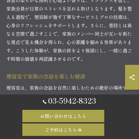
容室の柔らかな照明と心地よい香りは、リラックスを促し、
家族全員が日常のストレスを忘れる助けとなります。髪を整
える過程で、理容師が施す丁寧なサービスとプロの技術は、
心身のリフレッシュをサポートします。さらに、普段とは異
なる空間で過ごすことで、家族のメンバー同士が互いを新た
な視点で見る機会を得られ、心の距離を縮める効果がありま
す。こうした体験が、家族の絆をより強固にし、一緒に過ご
す時間の価値を再認識させるのです。
理容室で家族の会話を楽しむ秘訣
理容室は、家族の会話を自然に楽しむための絶好の場所で
す。静かな環境と待ち時間の中で、普段は忙しくて話せない
03-5942-8323
ようなトピックについてじっくりと話すことができます。理
容室には、特有の落ち着いた雰囲気があり、家族の会話を促
お問い合わせはこちら
進する鍵となります。親子で訪れた場合、例えば新しいヘア
スタイルに関する話題や、学校や仕事のことなどを話すこと
ご予約はこちら
で、普段のコミュニケーションをさらに深めることが可能で