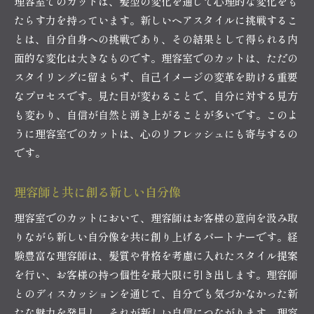
理容室でのカットは、髪型の変化を通じて心理的な変化をも
ポジティブな日常を生むカットの力
たらす力を持っています。新しいヘアスタイルに挑戦するこ
日常を変える理容室での特別なひととき
とは、自分自身への挑戦であり、その結果として得られる内
面的な変化は大きなものです。理容室でのカットは、ただの
カットが日々のモチベーションを高める理由
スタイリングに留まらず、自己イメージの変革を助ける重要
理容室での日常を変えるカットの魅力
なプロセスです。見た目が変わることで、自分に対する見方
理容室での時間が特別な体験となる理由
も変わり、自信が自然と湧き上がることが多いです。このよ
理容室での時間が心に残る理由
うに理容室でのカットは、心のリフレッシュにも寄与するの
特別な体験をもたらす理容室の空間
です。
理容室でのひとときが与える癒しの効果
理容師と共に創る新しい自分像
心に響く理容室でのサービスの秘密
理容師とのコミュニケーションが生む特別な時
理容室でのカットにおいて、理容師はお客様の意向を汲み取
間
りながら新しい自分像を共に創り上げるパートナーです。経
理容室での体験が特別である理由
験豊富な理容師は、髪質や骨格を考慮に入れたスタイル提案
を行い、お客様の持つ個性を最大限に引き出します。理容師
とのディスカッションを通じて、自分でも気づかなかった新
たな魅力を発見し、それが新しい自信につながります。理容