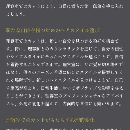
新しいスタイルで未来を切り開く
理容室でのカットにより、自信に満ちた第一印象を手に入れ
理容室でのカットがもたらす人生の変化
ましょう。
新しい自分を発見するためのカットの魅力
カットがもたらす新たな始まり
新たな自信を持つためのヘアスタイル選び
理容室でのカットが前向きな一歩に
理容室でのカットは、新しい自分を見つける絶好の機会で
理容室のカットがあなたの印象を変える瞬間
す。特に、理容師とのカウンセリングを通じて、自分の個性
印象を劇的に変えるスタイルの選び方
やライフスタイルに合ったヘアスタイルを選ぶことで、自信
を獲得することができます。理容室は、ただ髪を切る場所で
理容室でのカットがもたらす印象の変化
はなく、個々のニーズと希望に応じたスタイルを提案してく
髪型が第一印象に与える影響
れる場所です。新しいヘアスタイルを見つけることで、自己
理容師との対話が生む印象の変化
肯定感が高まり、日常生活においてポジティブな影響を与え
印象アップを目指す理容室でのカット
ることができます。理容室のプロフェッショナルなアドバイ
カットで印象を刷新する理由
スは、外見の変化を超えて、内面的な自信にも繋がります。
理容室でのカットが日常に与えるポジティブな変化
理容室でのカットが日常を彩る理由
理容室でのカットがもたらす心理的変化
ヘアスタイルが日常生活に与える影響