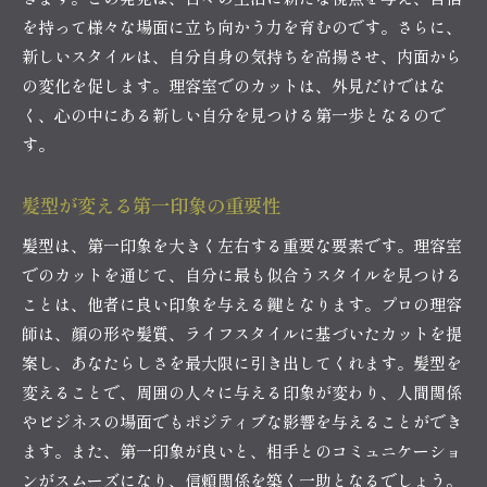
理容師が提案する魅力的なスタイルのポイント
を持って様々な場面に立ち向かう力を育むのです。さらに、
新しいスタイルは、自分自身の気持ちを高揚させ、内面から
顔型に合わせたスタイル選びのテクニック
の変化を促します。理容室でのカットは、外見だけではな
ライフスタイルに合ったヘアカットの提案
く、心の中にある新しい自分を見つける第一歩となるので
コミュニケーションで作る理想のヘアスタイル
す。
理容室で個性を活かすスタイル提案
理容室でのカットが自信をもたらす理由
髪型が変える第一印象の重要性
髪型と自信の関係性を探る
髪型は、第一印象を大きく左右する重要な要素です。理容室
理容室でのカットが自己表現を助ける理由
でのカットを通じて、自分に最も似合うスタイルを見つける
スタイルチェンジで得られる新たな自信
ことは、他者に良い印象を与える鍵となります。プロの理容
自信を引き出す理容師の役割
師は、顔の形や髪質、ライフスタイルに基づいたカットを提
カットがもたらす自己肯定感の向上
案し、あなたらしさを最大限に引き出してくれます。髪型を
変えることで、周囲の人々に与える印象が変わり、人間関係
理容室で新たな自分を見つけるプロセス
やビジネスの場面でもポジティブな影響を与えることができ
理容室で新たな一歩を踏み出すカットの魅力
ます。また、第一印象が良いと、相手とのコミュニケーショ
理容室でのカットが人生のステップになる理由
ンがスムーズになり、信頼関係を築く一助となるでしょう。