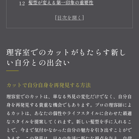
髪型が変える第一印象の重要性
新たな自信を持つためのヘアスタイル選び
理容室でのカットがもたらす心理的変化
理容師と共に創る新しい自分像
理容室でのカットが人生の転機になる理由
理容室でのカットがもたらす新し
理容室での特別なカット体験が心に与える影響
い自分との出会い
心のリフレッシュとヘアカットの関係
理容室でのカットが与える心理的効果
髪を切ることがもたらす心の解放感
カットで自分自身を再発見する方法
特別な時間を過ごすことで得られる心の変化
理容室でのカットは、単なる外見の変化だけでなく、自分自
理容室でのカットがストレス解消につながる理
身を再発見する貴重な機会でもあります。プロの理容師によ
由
るカットは、あなたの個性やライフスタイルに合わせた最適
理容室で心を再調整するカットの力
なスタイルを提案してくれます。新しい髪型を手に入れるこ
理容室で魅力を引き出すスタイル提案の秘訣
とで、今まで気付かなかった自分の魅力を引き出すことがで
あなたに似合うスタイルを見つける方法
きます。この発見は、日々の生活に新たな視点を与え、自信