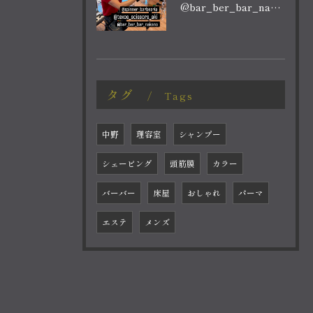
@bar_ber_bar_nakano
タグ
Tags
中野
理容室
シャンプー
シェービング
頭筋膜
カラー
バーバー
床屋
おしゃれ
パーマ
エステ
メンズ