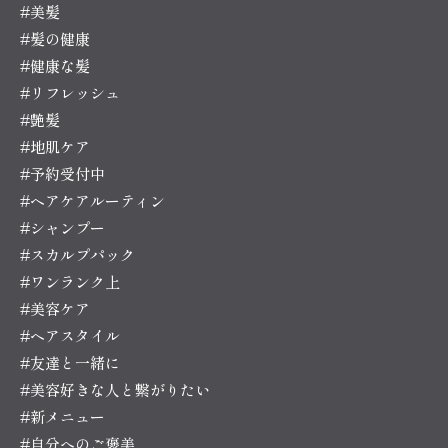
#美髪
#髪の健康
#健康な髪
#リフレッシュ
#艶髪
#地肌ケア
#予約受付中
#ヘアケアルーティン
#シャンプー
#スカルプパック
#ワンランク上
#美容ケア
#ヘアスタイル
#友達と一緒に
#美容好きな人と繋がりたい
#新メニュー
#自分へのご褒美