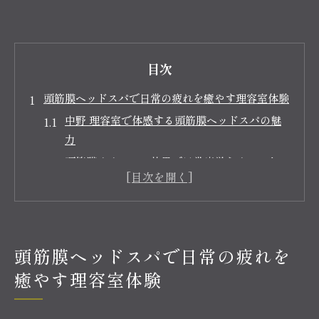
目次
頭筋膜ヘッドスパで日常の疲れを癒やす理容室体験
中野 理容室で体感する頭筋膜ヘッドスパの魅
力
頭筋膜リリースの効果で日常疲労をリセット
中野の理容室で味わう極上リラクゼーション
疲れが取れない方へ理容室ヘッドスパのすすめ
理容室ならではの頭皮ケアで清潔感アップ
中野で叶うリラクゼーションと清潔感の両立術
頭筋膜ヘッドスパで日常の疲れを
中野 理容室が提案する癒しと清潔感の新習慣
癒やす理容室体験
頭筋膜ヘッドスパでリラクゼーション実感
清潔感を高める理容室のトータルケア法