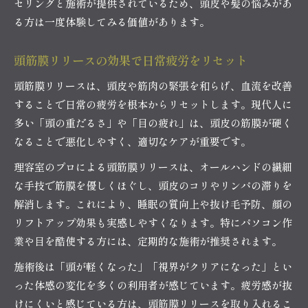
セリングと施術が提供されているため、頭皮や髪の悩みがあ
眉や毛穴の悩みを解消する新しいアプローチ
る方は一度体験してみる価値があります。
中野 理容室で叶う眉毛と毛穴ケアの新常識
理容室のプロ技術で眉悩みを解消する方法
頭筋膜リリースの効果で日常疲労をリセット
毛穴クレンジングで清潔感アップを目指す
頭筋膜リリースは、頭皮や筋肉の緊張を和らげ、血流を改善
理容室による眉毛スタイリングのポイント
することで日常の疲労を根本からリセットします。現代人に
中野 理容室で人気の毛穴ケア体験談
多い「頭の重だるさ」や「目の疲れ」は、頭皮の筋膜が硬く
頭皮から始める自信と睡眠の質向上テクニック
なることで悪化しやすく、適切なケアが重要です。
中野 理容室のヘッドスパで睡眠の質を改善
理容室のプロによる頭筋膜リリースは、オールハンドの繊細
理容室ケアが自信と健康をサポートする理由
な手技で筋膜を優しくほぐし、頭皮のコリやリンパの滞りを
頭皮ケアで毎日を快適に過ごす方法
解消します。これにより、睡眠の質向上や抜け毛予防、顔の
睡眠の質向上に役立つ理容室施術の特徴
リフトアップ効果も実感しやすくなります。特にパソコン作
業や目を酷使する方には、定期的な施術が推奨されます。
中野 理容室利用者の声で知る実感効果
施術後は「頭が軽くなった」「視界がクリアになった」とい
った体感の変化を多くの利用者が感じています。疲労感が抜
けにくいと感じている方は、頭筋膜リリースを取り入れるこ