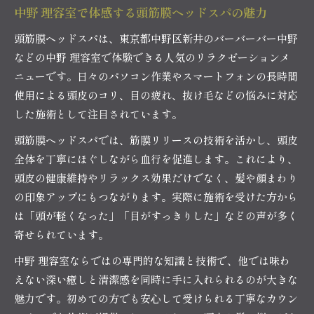
中野 理容室で体感する頭筋膜ヘッドスパの魅力
理容室ケアで叶える印象アップの秘訣
頭筋膜ヘッドスパは、東京都中野区新井のバーバーバー中野
中野で清潔感が続く理容室メンズケア術
などの中野 理容室で体験できる人気のリラクゼーションメ
頭皮や目のケアなら理容室でプロに任せる理由
ニューです。日々のパソコン作業やスマートフォンの長時間
中野 理容室のプロが行う頭皮ケアの重要性
使用による頭皮のコリ、目の疲れ、抜け毛などの悩みに対応
理容室で受けるアイケアのメリットとは
した施術として注目されています。
頭皮と目の健康維持に理容室の技術が活躍
頭筋膜ヘッドスパでは、筋膜リリースの技術を活かし、頭皮
抜け毛や疲れに効く理容室ケアの魅力
全体を丁寧にほぐしながら血行を促進します。これにより、
中野 理容室で体感する専門的な目元ケア
頭皮の健康維持やリラックス効果だけでなく、髪や顔まわり
清潔感が際立つメンズケア実践ガイド
の印象アップにもつながります。実際に施術を受けた方から
中野 理容室で始める清潔感あるメンズケア
は「頭が軽くなった」「目がすっきりした」などの声が多く
寄せられています。
第一印象を変える理容室の頭皮ケア術
メンズにおすすめ理容室のアイケア活用法
中野 理容室ならではの専門的な知識と技術で、他では味わ
えない深い癒しと清潔感を同時に手に入れられるのが大きな
理容室で眉や顔周りのケアを徹底サポート
魅力です。初めての方でも安心して受けられる丁寧なカウン
中野で選ばれるメンズ清潔感ケアの実践法