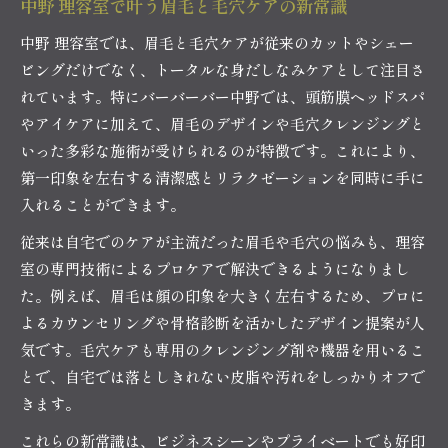
中野 理容室で叶う眉毛と毛穴ケアの新常識
中野 理容室では、眉毛と毛穴ケアが従来のカットやシェー
ビングだけでなく、トータルな身だしなみケアとして注目さ
れています。特にバーバーバー中野では、頭筋膜ヘッドスパ
やアイケアに加えて、眉毛のデザインや毛穴クレンジングと
いった多彩な施術が受けられるのが特徴です。これにより、
第一印象を左右する清潔感とリラクゼーションを同時に手に
入れることができます。
従来は自宅でのケアが主流だった眉毛や毛穴の悩みも、理容
室の専門技術によるプロケアで解決できるようになりまし
た。例えば、眉毛は顔の印象を大きく左右するため、プロに
よるカウンセリングや骨格診断を活かしたデザイン提案が人
気です。毛穴ケアも専用のクレンジング剤や機器を用いるこ
とで、自宅では落としきれない皮脂や汚れをしっかりオフで
きます。
これらの新常識は、ビジネスシーンやプライベートでも好印