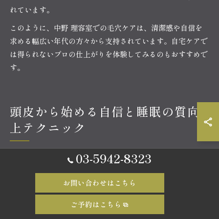
れています。
このように、中野 理容室での毛穴ケアは、清潔感や自信を
求める幅広い年代の方々から支持されています。自宅ケアで
は得られないプロの仕上がりを体験してみるのもおすすめで
す。
頭皮から始める自信と睡眠の質向
上テクニック
03-5942-8323
中野 理容室のヘッドスパで睡眠の質を改善
現代人はパソコンやスマートフォンの長時間使用による頭皮
お問い合わせはこちら
のこりや眼精疲労に悩まされがちです。中野 理容室のバー
ご予約はこちら
バーバー中野では、こうした悩みに応えるために頭筋膜ヘッ