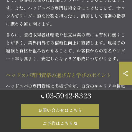
す。また、ヘッドスパの専門技術を身につけたことで、サロ
ン内でリーダー的な役割を担ったり、講師として後進の指導
に携わる道も開けます。
さらに、資格取得者は転職や独立開業の際にも有利に働くこ
とが多く、業界内外での信頼性向上に直結します。現場での
経験と資格を組み合わせることで、お客様からの指名やリピ
ート率も高まり、安定したキャリア形成につながります。
ヘッドスパ専門資格の選び方と学びのポイント
ヘッドスパの専門資格は多様ですが、自分のキャリアや目標
03-5942-8323
に合ったものを選ぶことが重要です。選ぶ際には、資格の認
知度やカリキュラム内容、講師陣の実績などを確認しましょ
う。
お問い合わせはこちら
実際の学びのポイントとしては、頭皮や毛髪の基礎知識だけ
ご予約はこちら
でなく、施術時の安全性や衛生管理、最新の技術動向まで幅