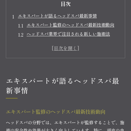
目次
エキスパートが語るヘッドスパ最新事情
エキスパート監修のヘッドスパ最新技術動向
ヘッドスパ業界で注目される新しい施術法
ヘッドスパの進化がもたらす美容と健康効果
最新のヘッドスパ体験が選ばれる理由とは
エキスパートが推奨するヘッドスパの変化
美髪を叶えるためのヘッドスパ活用法
エキスパートが語るヘッドスパ最
美髪を目指すなら知っておきたいヘッドスパ活
用術
新事情
ヘッドスパで理想の美髪に近づくためのコツ
ヘッドスパを継続することで得られる髪質改善
エキスパート監修のヘッドスパ最新技術動向
効果
エキスパート流ヘッドスパの美髪アプローチ解
ヘッドスパの分野では、エキスパートが監修することで、施
説
術の安全性や効果が大きく向上しています。特に、頭皮の血