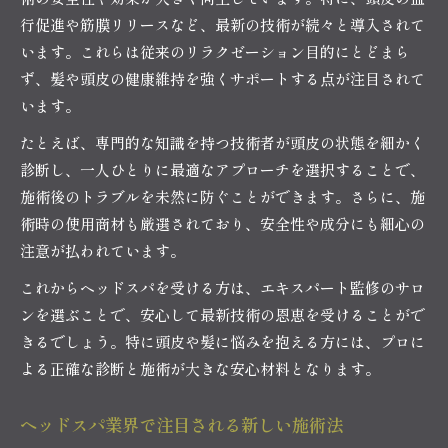
行促進や筋膜リリースなど、最新の技術が続々と導入されて
自宅ケアとヘッドスパの効果的な組み合わせ方
います。これらは従来のリラクゼーション目的にとどまら
頭皮ケアならヘッドスパが効果的な理由
ず、髪や頭皮の健康維持を強くサポートする点が注目されて
頭皮環境改善にヘッドスパが選ばれる理由
います。
ヘッドスパ施術による頭皮トラブル予防効果
たとえば、専門的な知識を持つ技術者が頭皮の状態を細かく
専門家が伝える頭皮ケアのヘッドスパメリット
診断し、一人ひとりに最適なアプローチを選択することで、
ヘッドスパで頭皮の血行が促進される仕組み
施術後のトラブルを未然に防ぐことができます。さらに、施
ヘッドスパが頭皮の悩みに与える具体的な効果
術時の使用商材も厳選されており、安全性や成分にも細心の
施術前に知りたいヘッドスパの安全性
注意が払われています。
ヘッドスパ施術前に押さえるべき安全性の基礎
これからヘッドスパを受ける方は、エキスパート監修のサロ
ヘッドスパで気をつけたいリスクと対策ポイン
ンを選ぶことで、安心して最新技術の恩恵を受けることがで
ト
きるでしょう。特に頭皮や髪に悩みを抱える方には、プロに
エキスパートが語るヘッドスパ安全性の真実
よる正確な診断と施術が大きな安心材料となります。
ヘッドスパで事故やトラブルを防ぐための注意
ヘッドスパ業界で注目される新しい施術法
点