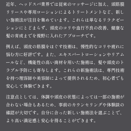
安全なヘッドスパを選ぶための見極め方とは
近年、ヘッドスパ業界では従来のマッサージに加え、頭筋膜
悩み別に見つけるヘッドスパの選び方
リリースや専用ローションによるトリートメントなど、新し
い施術法が注目を集めています。これらは単なるリラクゼー
髪や頭皮の悩みに応じたヘッドスパの選び方
ションにとどまらず、頭皮のコリや血行不良の改善、健康な
ストレス緩和に最適なヘッドスパの見分け方
髪の育成までを視野に入れたアプローチです。
美髪ケアに効果的なヘッドスパメニューの探し
方
例えば、頭皮の筋膜をほぐす技術は、慢性的なコリや疲れに
悩む方に好評です。また、エキスパートローションやリアム
頭皮トラブル別ヘッドスパ導入のポイント
ールなど、機能性の高い商材を用いた施術は、髪や頭皮のト
エキスパートおすすめの悩み別ヘッドスパ活用
ラブル予防にも寄与します。これらの新施術法は、専門技術
法
を持つ理容師や美容師によって提供されるため、初心者でも
資格取得で広がるヘッドスパの可能性
安心して体験できます。
ヘッドスパ資格取得がもたらすキャリアの広が
注意点としては、体調や頭皮の状態によっては一部の施術が
り
合わない場合もあるため、事前のカウンセリングや体験談の
ヘッドスパ専門資格の選び方と学びのポイント
確認が大切です。自分に合った新しい施術法を選ぶことで、
資格を活かしたヘッドスパ施術者の活躍事例
より高い満足感と安心を得ることができます。
ヘッドスパの国家資格と民間資格の違いを解説