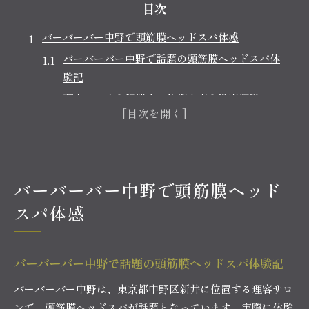
目次
バーバーバー中野で頭筋膜ヘッドスパ体感
バーバーバー中野で話題の頭筋膜ヘッドスパ体
験記
頭皮のコリを解消する施術内容を徹底解説
頭筋膜リリースの効果一覧と特徴まとめ
初めての方も安心なバーバーバー中野の魅力
ヘッドスパ体験後の変化と実感できる効果
東京都中野区新井で癒される極上ヘッドスパ
バーバーバー中野で頭筋膜ヘッド
東京都中野区新井で極上ヘッドスパを味わう
スパ体感
癒しを求めるならバーバーバー中野の施術へ
極上ヘッドスパの流れと施術工程をチェック
バーバーバー中野で話題の頭筋膜ヘッドスパ体験記
リラクゼーション効果を高めるポイント解説
バーバーバー中野は、東京都中野区新井に位置する理容サロ
仕事帰りにおすすめな癒しの時間の過ごし方
ンで、頭筋膜ヘッドスパが話題となっています。実際に体験