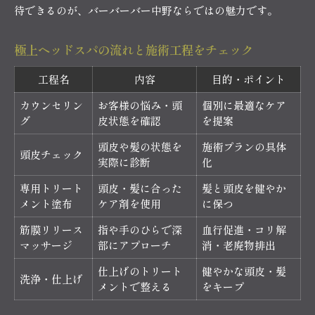
待できるのが、バーバーバー中野ならではの魅力です。
極上ヘッドスパの流れと施術工程をチェック
工程名
内容
目的・ポイント
カウンセリン
お客様の悩み・頭
個別に最適なケア
グ
皮状態を確認
を提案
頭皮や髪の状態を
施術プランの具体
頭皮チェック
実際に診断
化
専用トリート
頭皮・髪に合った
髪と頭皮を健やか
メント塗布
ケア剤を使用
に保つ
筋膜リリース
指や手のひらで深
血行促進・コリ解
マッサージ
部にアプローチ
消・老廃物排出
仕上げのトリート
健やかな頭皮・髪
洗浄・仕上げ
メントで整える
をキープ