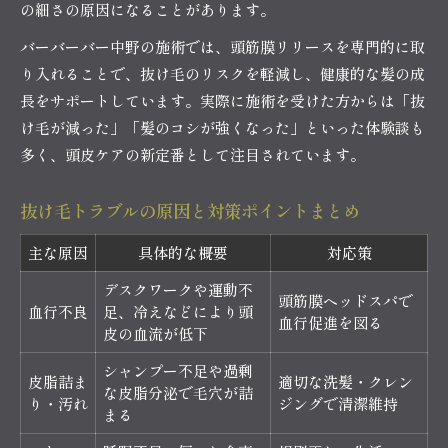
の細さの原因になることがあります。
バーバーバー中野の施術では、頭筋膜リリースを専門的に取
り入れることで、抜け毛のリスクを軽減し、健康的な髪の成
長をサポートしています。実際に施術を受けた方からは「抜
け毛が減った」「髪のコシが強くなった」といった体験談も
多く、頭皮ケアの新定番として注目されています。
抜け毛トラブルの原因と対策ポイントまとめ
主な原因
具体的な概要
対応策
デスクワークや運動不
頭筋膜ヘッドスパで
血行不良
足、冷えなどにより頭
血行促進を図る
皮の血流が低下
シャンプー不足や過剰
皮脂詰ま
適切な洗髪・クレン
な皮脂分泌で毛穴が詰
り・汚れ
ジングで清潔維持
まる