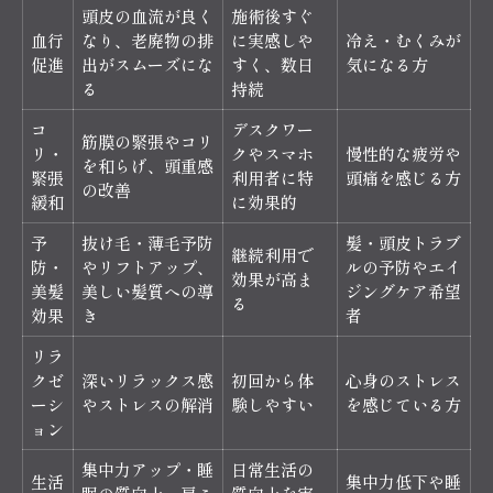
頭皮の血流が良く
施術後すぐ
血行
なり、老廃物の排
に実感しや
冷え・むくみが
促進
出がスムーズにな
すく、数日
気になる方
る
持続
コ
デスクワー
筋膜の緊張やコリ
リ・
クやスマホ
慢性的な疲労や
を和らげ、頭重感
緊張
利用者に特
頭痛を感じる方
の改善
緩和
に効果的
予
抜け毛・薄毛予防
髪・頭皮トラブ
継続利用で
防・
やリフトアップ、
ルの予防やエイ
効果が高ま
美髪
美しい髪質への導
ジングケア希望
る
効果
き
者
リラ
クゼ
深いリラックス感
初回から体
心身のストレス
ーシ
やストレスの解消
験しやすい
を感じている方
ョン
集中力アップ・睡
日常生活の
生活
集中力低下や睡