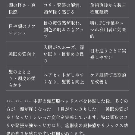
頭の軽さ・爽
コリ・緊張の解消、
施術直後から数日
快感
頭が軽く感じる
程度継続
目の疲労感が取れ、
特にPC作業やス
目や顔のリフ
顔色の明るさもアッ
マホ利用者に効果
レッシュ
プ
的
入眠がスムーズ、深
日を追うごとに実
睡眠の質向上
い眠り・目覚めの良
感しやすい
さ
髪のまとま
ヘアセットがしやす
ケア継続で長期的
り・頭皮の柔
くなり、髪質も向上
な改善も
らかさ
バーバーバー中野の頭筋膜ヘッドスパを体験した後、多くの
方が「頭が軽くなった」「目がすっきりした」「睡眠の質が
良くなった」といった変化を実感しています。特に頭皮のコ
リや緊張が強かった方ほど、施術後の爽快感やリラックス効
果の高さを感じやすい傾向があります。