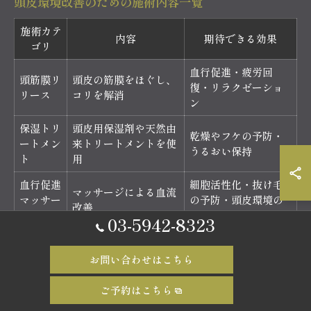
頭皮環境改善のための施術内容一覧
施術カテ
内容
期待できる効果
ゴリ
血行促進・疲労回
頭筋膜リ
頭皮の筋膜をほぐし、
復・リラクゼーショ
リース
コリを解消
ン
保湿トリ
頭皮用保湿剤や天然由
乾燥やフケの予防・
ートメン
来トリートメントを使
うるおい保持
ト
用
血行促進
細胞活性化・抜け毛
マッサージによる血流
マッサー
の予防・頭皮環境の
改善
ジ
向上
03-5942-8323
毛穴クレ
毛穴の詰まりや皮脂汚
髪の立ち上がり向
ンジング
れを除去
上・頭皮の赤み改善
お問い合わせはこちら
ご予約はこちら
バーバーバー中野の頭筋膜ヘッドスパでは、頭皮環境を改善