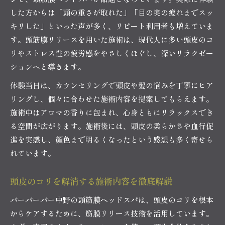
抜け毛対策ならバーバーバー中野の施術へ
した方からは「頭の重さが取れた」「目の奥の疲れまでスッ
抜け毛予防を目指す方にバーバーバー中野が選
キリした」といった声が多く、リピート利用者も増えていま
ばれる理由
す。頭筋膜リリースを用いた施術は、現代人に多い頭皮のコ
ヘッドスパで頭皮環境を整える方法とは
リやストレス性の疲労感をやさしくほぐし、深いリラクゼー
バーバーバー中野施術前後の変化を比較表で紹
ションへと導きます。
介
体験当日は、カウンセリングで頭皮や髪の悩みを丁寧にヒア
頭筋膜リリースが抜け毛に与える影響
リングし、個々に合わせた施術内容を提案してもらえます。
抜け毛トラブルの原因と対策ポイントまとめ
施術中はアロマの香りに包まれ、心身ともにリラックスでき
仕事疲れをケアするヘッドスパの魅力
る空間が広がります。施術後には、頭皮の柔らかさや血行促
仕事終わりのリフレッシュに最適なヘッドスパ
進を実感し、顔色まで明るくなったという感想も多く寄せら
れています。
バーバーバー中野の施術で疲労回復を体感
仕事疲れ解消に効果的なヘッドスパコース比較
頭皮のコリを解消する施術内容を徹底解説
頭皮ケアでストレス軽減を目指す方法
バーバーバー中野の頭筋膜ヘッドスパは、頭皮のコリを根本
深いリラクゼーションで睡眠の質アップ
からケアするために、筋膜リリース技術を活用しています。
頭皮環境を整えるヘッドスパのおすすめ理由