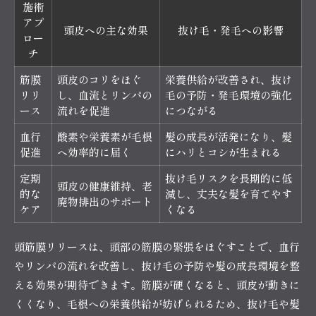
施術
アプ
頭皮への主な効果
抜け毛・発毛への影響
ロー
チ
筋膜
頭皮のコリをほぐ
栄養供給が改善され、抜け
リリ
し、血流とリンパの
毛の予防・発毛環境の強化
ース
流れを促進
につながる
血行
酸素や栄養素が毛根
髪の成長が活発になり、髪
促進
へ効率的に届く
にハリとコシが生まれる
定期
抜け毛リスクを長期的に低
頭皮の健康維持、老
的な
減し、丈夫な髪を育てやす
廃物排出のサポート
ケア
くなる
頭筋膜リリースは、頭部の筋膜の緊張をほぐすことで、血行
やリンパの流れを改善し、抜け毛の予防や髪の成長環境を整
える効果が期待できます。筋膜が硬くなると、頭皮が動きに
くくなり、毛根への栄養供給が妨げられるため、抜け毛や髪