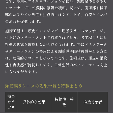
まず、専用のオイルやローションを使い、頭皮全体をやさし
健やかな頭皮を目指すならヘッドスパ活用
くマッサージして筋膜の緊張を緩和。続いて、側頭部や後頭
バーバーバー中野で頭皮トラブルを防ぐ
部のコリやすい部位を重点的にほぐすことで、血流とリンパ
頭皮環境改善のための施術内容一覧
の流れを促進します。
保湿や血流促進のコツを紹介
施術工程は、頭皮クレンジング、筋膜リリースマッサージ、
頭皮ケア習慣化のためのアドバイス
仕上げのトリートメントで構成されており、各工程ごとにお
深いリラクゼーションが得られる体験を解説
客様の状態を確認しながら進められます。特にデスクワーク
バーバーバー中野で深い癒しを味わう体験談
やスマートフォンの多用による頭重感や眼精疲労がある方に
は、効果的なコースとなっています。施術後は、頭皮の柔軟
頭筋膜ヘッドスパのリラクゼーション効果
性や爽快感が持続しやすく、日常生活のパフォーマンス向上
施術中に感じるリラックス度合い比較表
にもつながります。
心身のバランスを整えるヒント
リラクゼーションを最大化する利用法
頭筋膜リリースの効果一覧と特徴まとめ
効果
持続性・特
カテ
具体的な効果
推奨対象者
徴
ゴリ