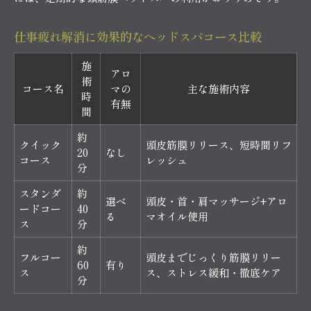
仕事疲れ解消に効果的なヘッドスパコース比較
施
アロ
術
コース名
マの
主な施術内容
時
有無
間
約
クイック
頭皮筋膜リリース、短時間リフ
20
なし
コース
レッシュ
分
スタンダ
約
選べ
頭皮・首・肩マッサージ+アロ
ードコー
40
る
マオイル使用
ス
分
約
フルコー
頭皮までじっくり筋膜リリー
60
有り
ス
ス、ストレス緩和・徹底ケア
分