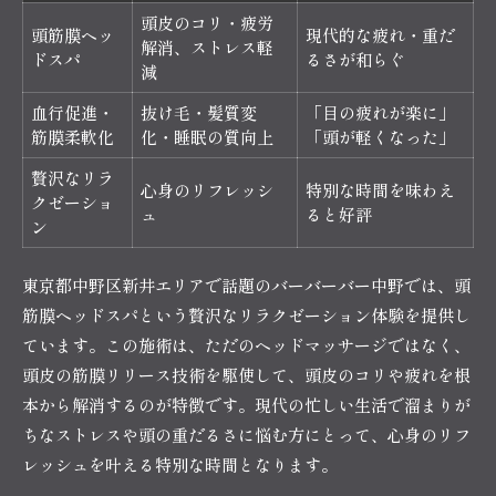
頭皮のコリ・疲労
頭筋膜ヘッ
現代的な疲れ・重だ
解消、ストレス軽
ドスパ
るさが和らぐ
減
血行促進・
抜け毛・髪質変
「目の疲れが楽に」
筋膜柔軟化
化・睡眠の質向上
「頭が軽くなった」
贅沢なリラ
心身のリフレッシ
特別な時間を味わえ
クゼーショ
ュ
ると好評
ン
東京都中野区新井エリアで話題のバーバーバー中野では、頭
筋膜ヘッドスパという贅沢なリラクゼーション体験を提供し
ています。この施術は、ただのヘッドマッサージではなく、
頭皮の筋膜リリース技術を駆使して、頭皮のコリや疲れを根
本から解消するのが特徴です。現代の忙しい生活で溜まりが
ちなストレスや頭の重だるさに悩む方にとって、心身のリフ
レッシュを叶える特別な時間となります。