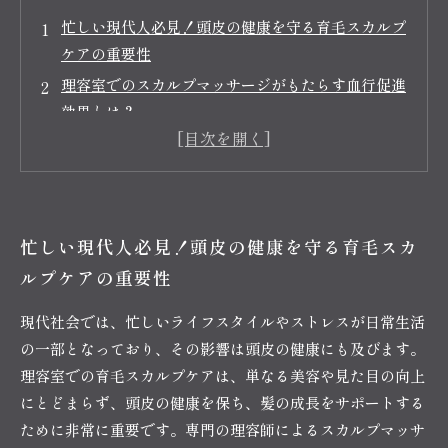
忙しい現代人必見！頭皮の健康を守る育毛スカルプ
ケアの重要性
理容室でのスカルプマッサージがもたらす血行促進
効果とは？
プロの手による育毛トリートメントの魅力とその効
果
自宅ケアとの違い！専門的な育毛ケアで髪の質を向
上させよう
忙しい現代人必見！頭皮の健康を守る育毛スカ
育毛スカルプケアを受けたお客様の成功ストーリー
ルプケアの重要性
健康な髪が自信を与える。理容室でのケアの進め方
理容室での育毛スカルプケアを生活に取り入れよ
現代社会では、忙しいライフスタイルやストレスが日常生活
う！
の一部となっており、その影響は頭皮の健康にも及びます。
理容室での育毛スカルプケアは、単なる美容や見た目の向上
にとどまらず、頭皮の健康を保ち、髪の成長をサポートする
ために非常に重要です。専門の理容師によるスカルプマッサ