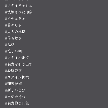
#スタイリッシュ
#洗練された印象
#ナチュラル
#若々しさ
#大人の風格
#落ち着き
#品格
#忙しい朝
#スタイル維持
#魅力を引き出す
#経験豊富
#スタイル提案
#理容技術
#新しい自分
#自信を持つ
#魅力的な印象