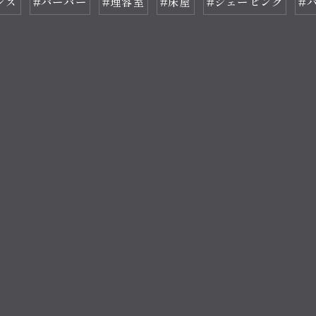
ンズ
#バーバー
#理容室
#床屋
#シェービング
#