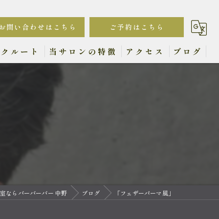
お問い合わせはこちら
ご予約はこちら
リクルート
当サロンの特徴
アクセス
ブログ
カット
ヘッドスパ
顔剃り
眉毛
白髪染め
室ならバーバーバー 中野
ブログ
「フェザーパーマ風」