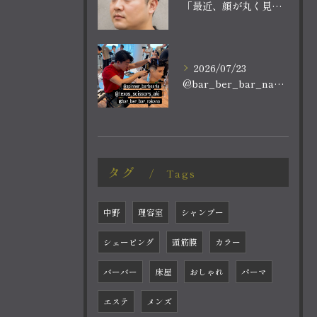
「最近、顔が丸く見える。
2026/07/23
@bar_ber_bar_nakano
タグ
Tags
中野
理容室
シャンプー
シェービング
頭筋膜
カラー
バーバー
床屋
おしゃれ
パーマ
エステ
メンズ